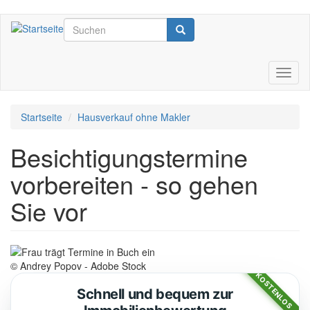
Direkt
Suchformular
zum
Inhalt
Suchen
Naviga
Startseite
Hausverkauf ohne Makler
Besichtigungstermine
vorbereiten - so gehen
Sie vor
© Andrey Popov - Adobe Stock
KOSTENLOS
Schnell und bequem zur